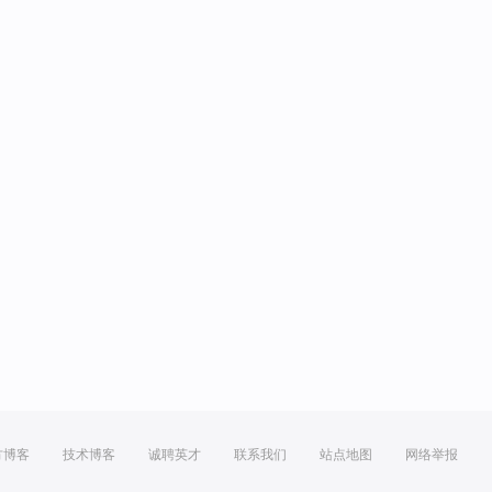
方博客
技术博客
诚聘英才
联系我们
站点地图
网络举报