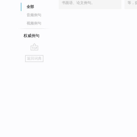
书面语、论文例句。
等，
全部
音频例句
视频例句
权威例句
go
返回词典
top