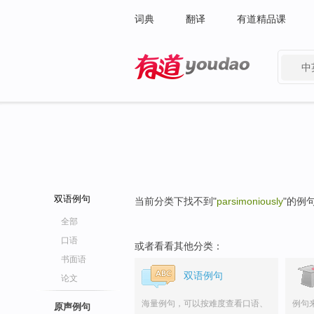
词典
翻译
有道精品课
中
有道 - 网易旗下搜索
双语例句
当前分类下找不到"
parsimoniously
"的例
全部
口语
或者看看其他分类：
书面语
双语例句
论文
海量例句，可以按难度查看口语、
例句
原声例句