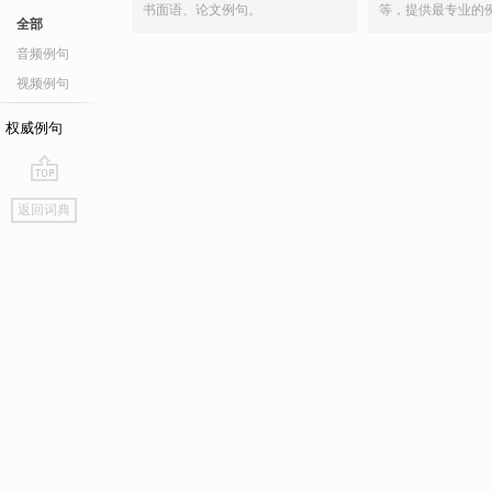
书面语、论文例句。
等，提供最专业的
全部
音频例句
视频例句
权威例句
go
返回词典
top