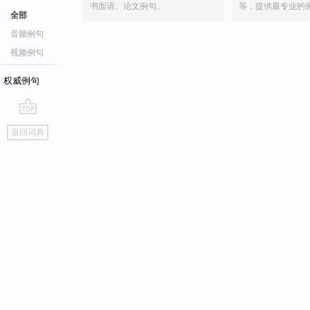
书面语、论文例句。
等，提供最专业的
全部
音频例句
视频例句
权威例句
go
返回词典
top