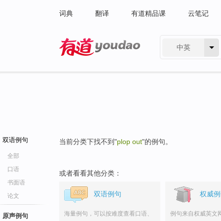
词典
翻译
有道精品课
云笔记
中英
有道 - 网易旗下搜索
双语例句
当前分类下找不到"
plop out
"的例句。
全部
口语
或者看看其他分类：
书面语
双语例句
权威例
论文
海量例句，可以按难度查看口语、
例句来自权威英文
原声例句