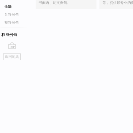
书面语、论文例句。
等，提供最专业的
全部
音频例句
视频例句
权威例句
go
返回词典
top