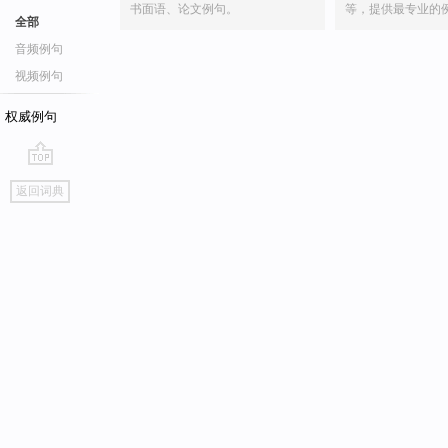
书面语、论文例句。
等，提供最专业的
全部
音频例句
视频例句
权威例句
go
返回词典
top