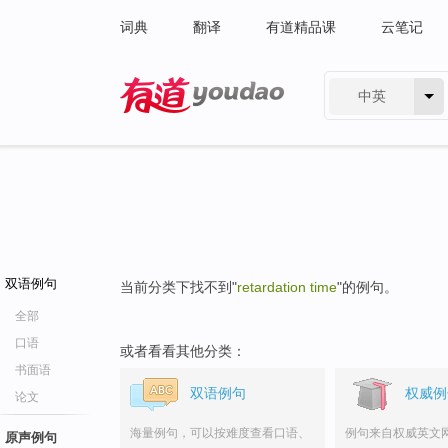
词典
翻译
有道精品课
云笔记
中英
有道 - 网易旗下搜索
双语例句
当前分类下找不到"
retardation time
"的例句。
全部
口语
或者看看其他分类：
书面语
双语例句
权威例
论文
海量例句，可以按难度查看口语、
例句来自权威英文
原声例句