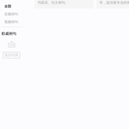
书面语、论文例句。
等，提供最专业的
全部
音频例句
视频例句
权威例句
go
返回词典
top