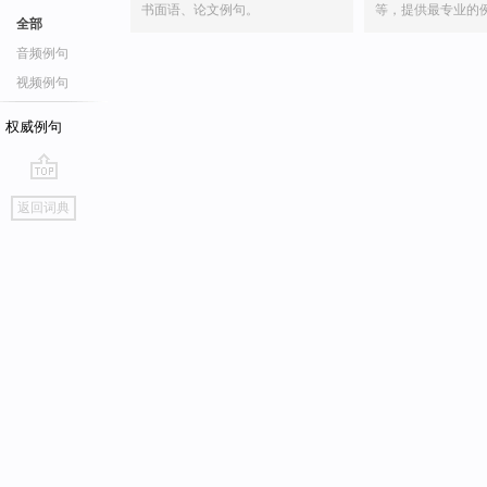
书面语、论文例句。
等，提供最专业的
全部
音频例句
视频例句
权威例句
go
返回词典
top