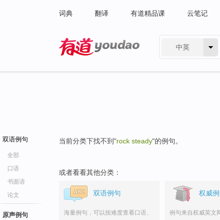
词典
翻译
有道精品课
云笔记
中英
有道 - 网易旗下搜索
双语例句
当前分类下找不到"
rock steady
"的例句。
全部
口语
或者看看其他分类：
书面语
双语例句
权威例
论文
海量例句，可以按难度查看口语、
例句来自权威英文
原声例句