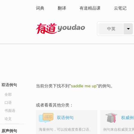
词典
翻译
有道精品课
云笔记
中英
有道 - 网易旗下搜索
双语例句
当前分类下找不到"
saddle me up
"的例句。
全部
口语
或者看看其他分类：
书面语
双语例句
权威例
论文
海量例句，可以按难度查看口语、
例句来自权威英文
原声例句