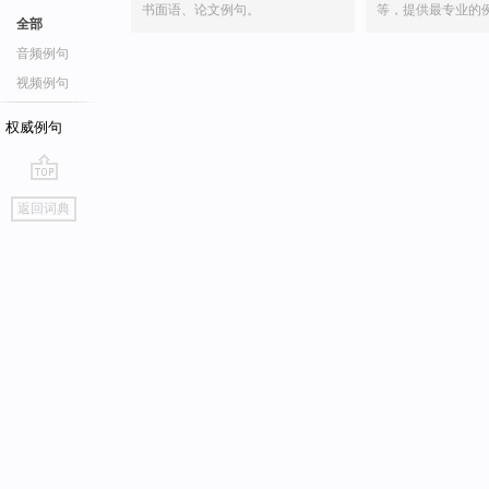
书面语、论文例句。
等，提供最专业的
全部
音频例句
视频例句
权威例句
go
返回词典
top