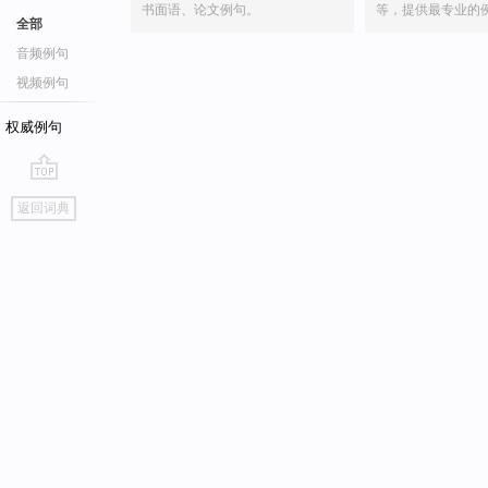
书面语、论文例句。
等，提供最专业的
全部
音频例句
视频例句
权威例句
go
返回词典
top