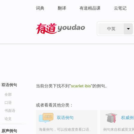
词典
翻译
有道精品课
云笔记
中英
有道 - 网易旗下搜索
双语例句
当前分类下找不到"
scarlet ibis
"的例句。
全部
口语
或者看看其他分类：
书面语
双语例句
权威例
论文
海量例句，可以按难度查看口语、
例句来自权威英文
原声例句