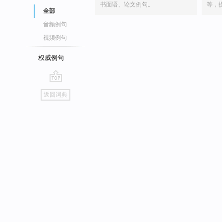
书面语、论文例句。
等，
全部
音频例句
视频例句
权威例句
go
返回词典
top