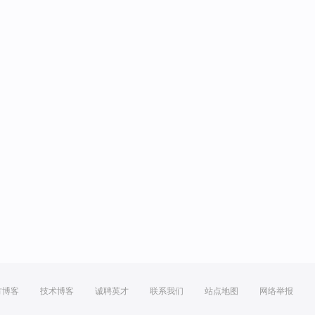
方博客
技术博客
诚聘英才
联系我们
站点地图
网络举报