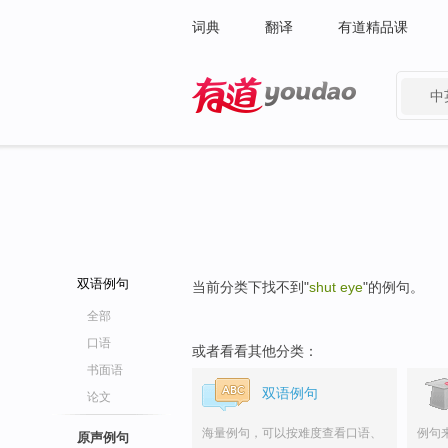
词典
翻译
有道精品课
中
有道 - 网易旗下搜索
双语例句
当前分类下找不到"
shut eye
"的例句。
全部
口语
或者看看其他分类：
书面语
双语例句
论文
海量例句，可以按难度查看口语、
例句
原声例句