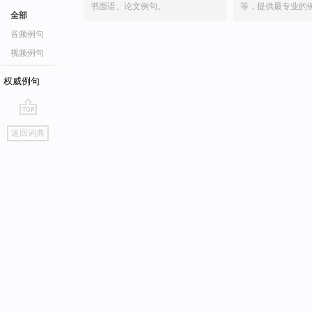
书面语、论文例句。
等，提供最专业的
全部
音频例句
视频例句
权威例句
go
返回词典
top