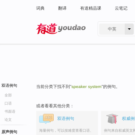
词典
翻译
有道精品课
云笔记
中英
有道 - 网易旗下搜索
双语例句
当前分类下找不到"
speaker system
"的例句。
全部
口语
或者看看其他分类：
书面语
双语例句
权威例
论文
海量例句，可以按难度查看口语、
例句来自权威英文
原声例句