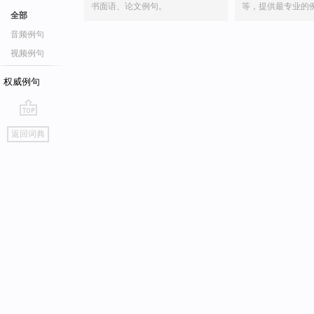
书面语、论文例句。
等，提供最专业的
全部
音频例句
视频例句
权威例句
go
返回词典
top