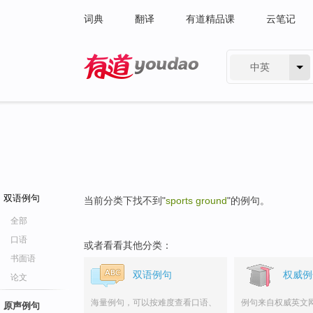
词典
翻译
有道精品课
云笔记
中英
有道 - 网易旗下搜索
双语例句
当前分类下找不到"
sports ground
"的例句。
全部
口语
或者看看其他分类：
书面语
双语例句
权威例
论文
海量例句，可以按难度查看口语、
例句来自权威英文
原声例句