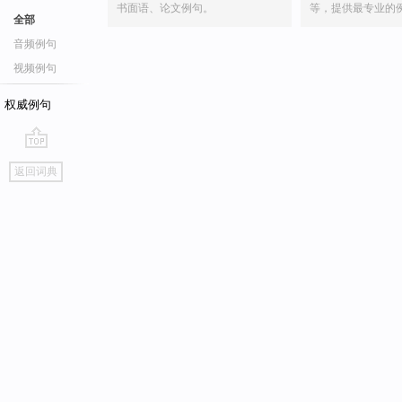
书面语、论文例句。
等，提供最专业的
全部
音频例句
视频例句
权威例句
go
返回词典
top