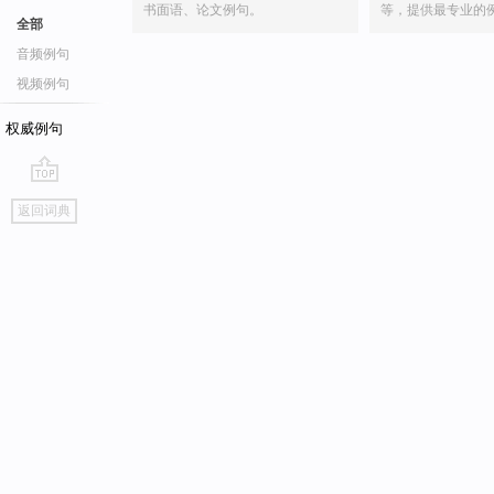
书面语、论文例句。
等，提供最专业的
全部
音频例句
视频例句
权威例句
go
返回词典
top