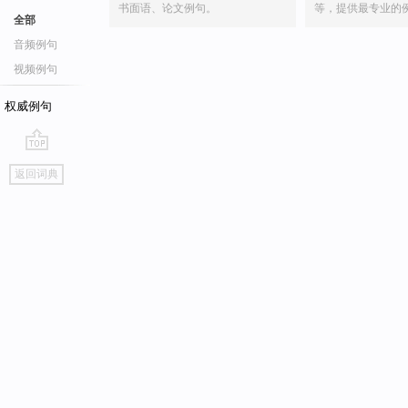
书面语、论文例句。
等，提供最专业的
全部
音频例句
视频例句
权威例句
go
返回词典
top