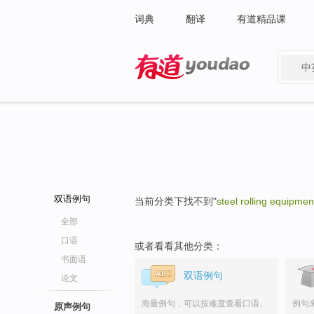
词典
翻译
有道精品课
中
有道 - 网易旗下搜索
双语例句
当前分类下找不到"
steel rolling equipmen
全部
口语
或者看看其他分类：
书面语
双语例句
论文
海量例句，可以按难度查看口语、
例句
原声例句