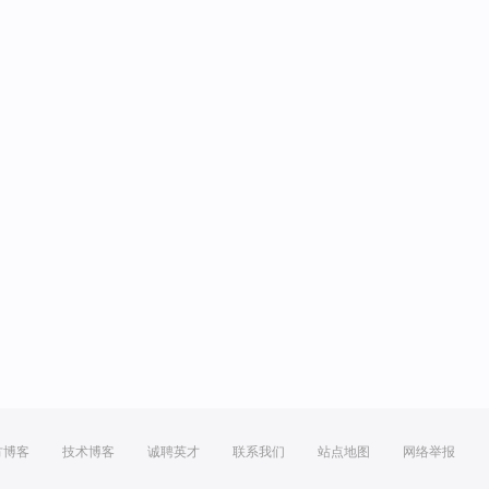
方博客
技术博客
诚聘英才
联系我们
站点地图
网络举报