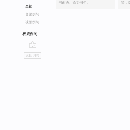
书面语、论文例句。
等，
全部
音频例句
视频例句
权威例句
go
返回词典
top