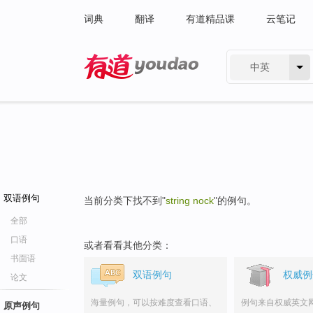
词典
翻译
有道精品课
云笔记
中英
有道 - 网易旗下搜索
双语例句
当前分类下找不到"
string nock
"的例句。
全部
口语
或者看看其他分类：
书面语
双语例句
权威例
论文
海量例句，可以按难度查看口语、
例句来自权威英文
原声例句