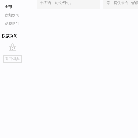
书面语、论文例句。
等，提供最专业的
全部
音频例句
视频例句
权威例句
go
返回词典
top