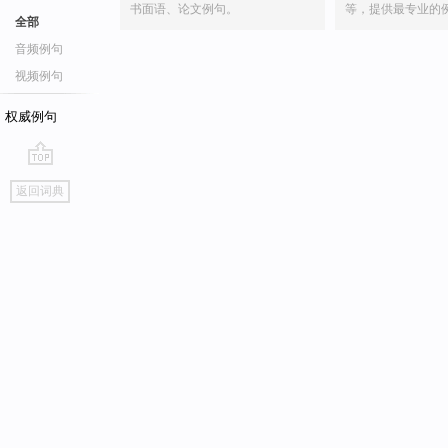
书面语、论文例句。
等，提供最专业的
全部
音频例句
视频例句
权威例句
go
返回词典
top