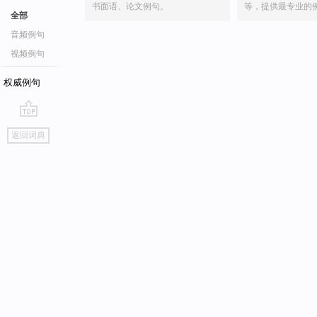
书面语、论文例句。
等，提供最专业的
全部
音频例句
视频例句
权威例句
go
返回词典
top