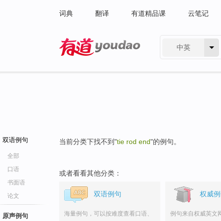
词典
翻译
有道精品课
云笔记
中英
有道 - 网易旗下搜索
双语例句
当前分类下找不到"
tie rod end
"的例句。
全部
口语
或者看看其他分类：
书面语
双语例句
权威例
论文
海量例句，可以按难度查看口语、
例句来自权威英文
原声例句