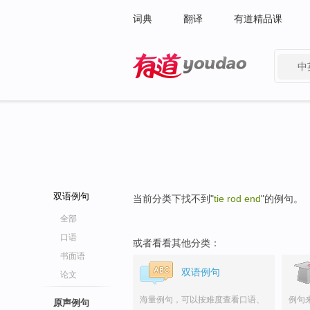
词典
翻译
有道精品课
中
有道 - 网易旗下搜索
双语例句
当前分类下找不到"
tie rod end
"的例句。
全部
口语
或者看看其他分类：
书面语
双语例句
论文
海量例句，可以按难度查看口语、
例句
原声例句