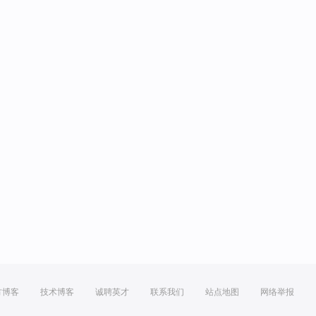
方博客
技术博客
诚聘英才
联系我们
站点地图
网络举报