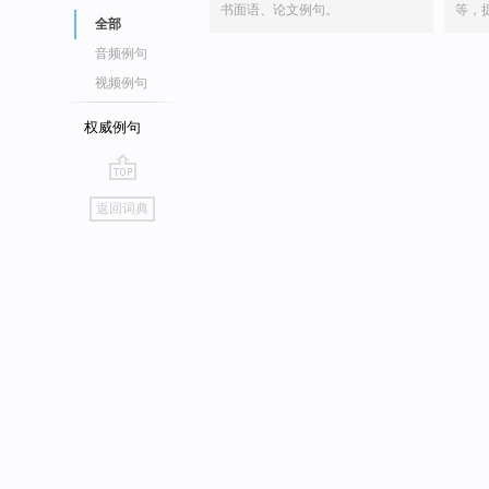
书面语、论文例句。
等，
全部
音频例句
视频例句
权威例句
go
返回词典
top