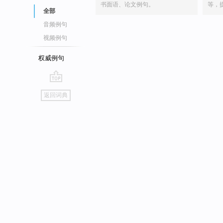
书面语、论文例句。
等，
全部
音频例句
视频例句
权威例句
go
返回词典
top