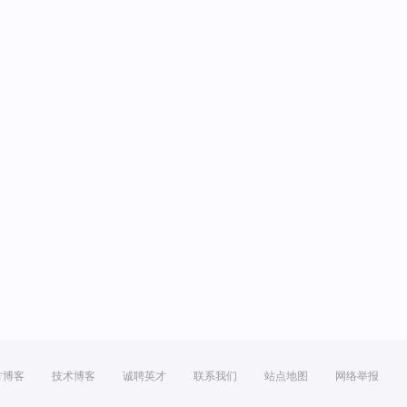
方博客
技术博客
诚聘英才
联系我们
站点地图
网络举报