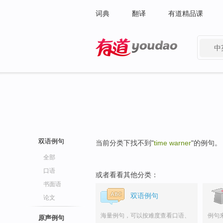
词典
翻译
有道精品课
中
有道 - 网易旗下搜索
双语例句
当前分类下找不到"
time warner
"的例句。
全部
口语
或者看看其他分类：
书面语
双语例句
论文
海量例句，可以按难度查看口语、
例句
原声例句