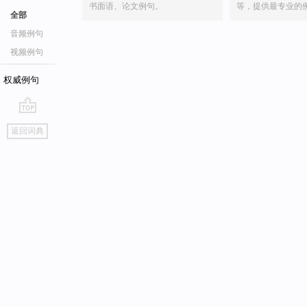
书面语、论文例句。
等，提供最专业的
全部
音频例句
视频例句
权威例句
go
返回词典
top