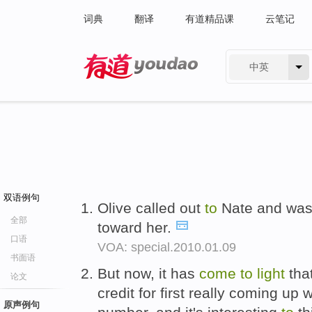
词典
翻译
有道精品课
云笔记
中英
有道 - 网易旗下搜索
双语例句
Olive called out
to
Nate and wa
全部
toward her.
口语
VOA: special.2010.01.09
书面语
But now, it has
come
to
light
that
论文
credit for first really coming up
原声例句