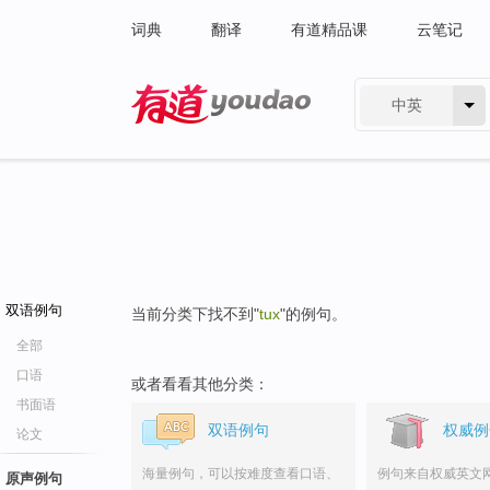
词典
翻译
有道精品课
云笔记
中英
有道 - 网易旗下搜索
双语例句
当前分类下找不到"
tux
"的例句。
全部
口语
或者看看其他分类：
书面语
双语例句
权威例
论文
海量例句，可以按难度查看口语、
例句来自权威英文
原声例句