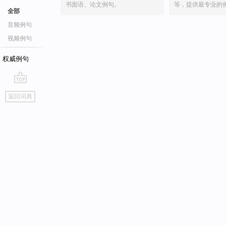
书面语、论文例句。
等，提供最专业的
全部
音频例句
视频例句
权威例句
go
返回词典
top