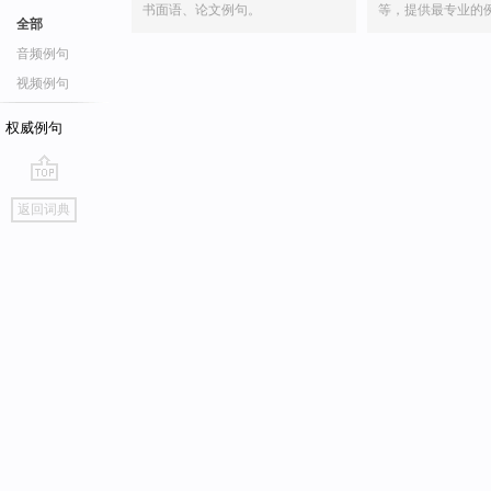
书面语、论文例句。
等，提供最专业的
全部
音频例句
视频例句
权威例句
go
返回词典
top