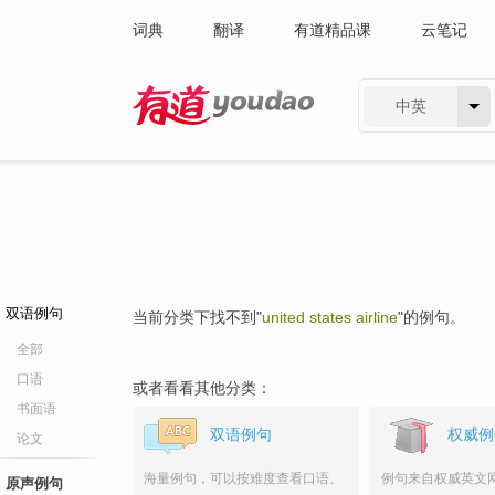
词典
翻译
有道精品课
云笔记
中英
有道 - 网易旗下搜索
双语例句
当前分类下找不到"
united states airline
"的例句。
全部
口语
或者看看其他分类：
书面语
双语例句
权威例
论文
海量例句，可以按难度查看口语、
例句来自权威英文
原声例句