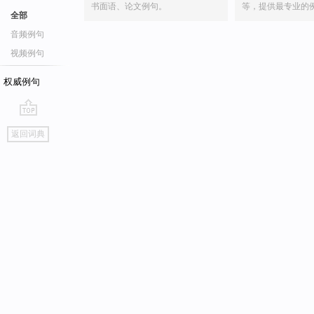
书面语、论文例句。
等，提供最专业的
全部
音频例句
视频例句
权威例句
go
返回词典
top