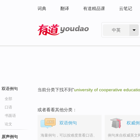
词典
翻译
有道精品课
云笔记
中英
有道 - 网易旗下搜索
双语例句
当前分类下找不到"
university of cooperative educati
全部
口语
或者看看其他分类：
书面语
双语例句
权威例
论文
海量例句，可以按难度查看口语、
例句来自权威英文
原声例句