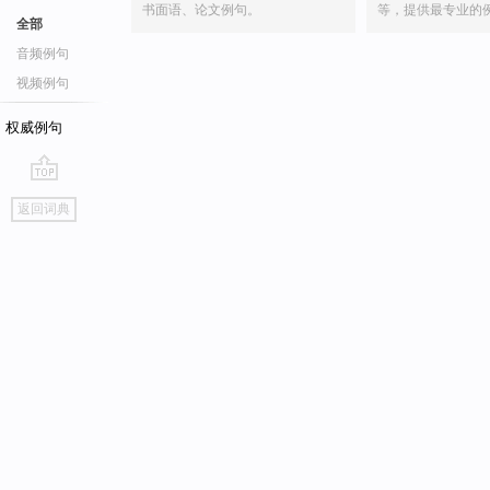
书面语、论文例句。
等，提供最专业的
全部
音频例句
视频例句
权威例句
go
返回词典
top