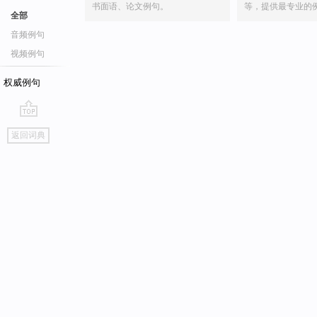
书面语、论文例句。
等，提供最专业的
全部
音频例句
视频例句
权威例句
go
返回词典
top