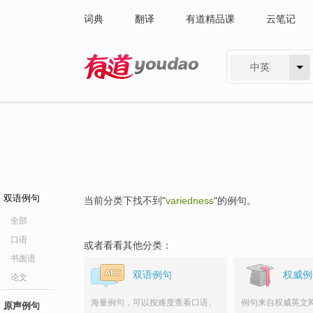
词典
翻译
有道精品课
云笔记
中英
有道 - 网易旗下搜索
双语例句
当前分类下找不到"
variedness
"的例句。
全部
口语
或者看看其他分类：
书面语
双语例句
权威例
论文
海量例句，可以按难度查看口语、
例句来自权威英文
原声例句