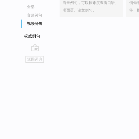
海量例句，可以按难度查看口语、
例句
全部
书面语、论文例句。
等，
音频例句
视频例句
权威例句
go
返回词典
top