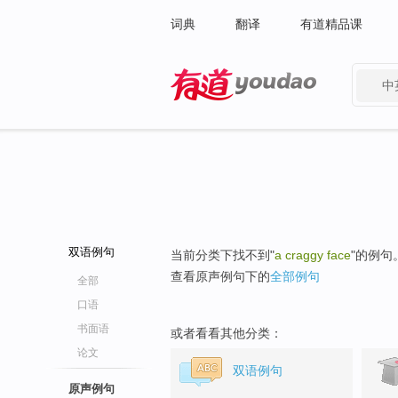
词典
翻译
有道精品课
中
有道 - 网易旗下搜索
双语例句
当前分类下找不到"
a craggy face
"的例句
查看原声例句下的
全部例句
全部
口语
书面语
或者看看其他分类：
论文
双语例句
原声例句