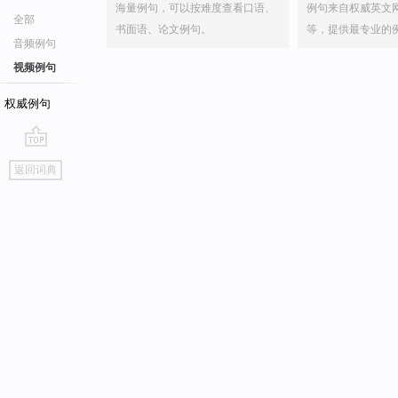
海量例句，可以按难度查看口语、
例句来自权威英文
全部
书面语、论文例句。
等，提供最专业的
音频例句
视频例句
权威例句
go
返回词典
top