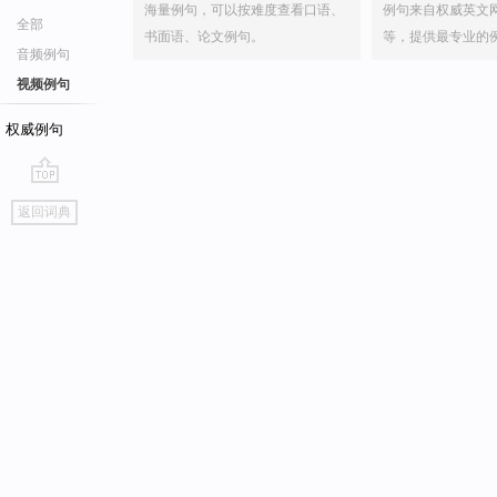
海量例句，可以按难度查看口语、
例句来自权威英文
全部
书面语、论文例句。
等，提供最专业的
音频例句
视频例句
权威例句
go
返回词典
top