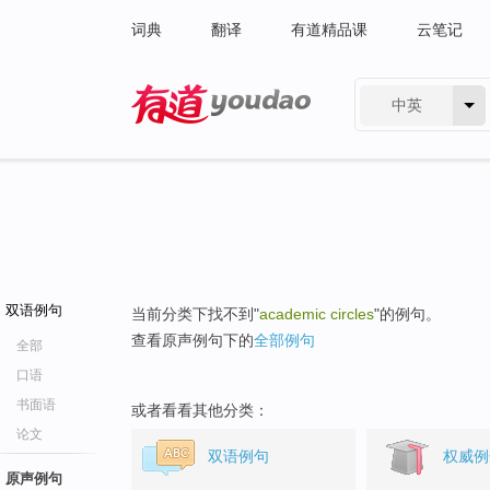
词典
翻译
有道精品课
云笔记
中英
有道 - 网易旗下搜索
双语例句
当前分类下找不到"
academic circles
"的例句。
查看原声例句下的
全部例句
全部
口语
书面语
或者看看其他分类：
论文
双语例句
权威例
原声例句