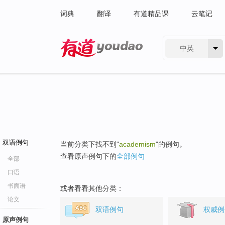
词典
翻译
有道精品课
云笔记
中英
有道 - 网易旗下搜索
双语例句
当前分类下找不到"
academism
"的例句。
查看原声例句下的
全部例句
全部
口语
书面语
或者看看其他分类：
论文
双语例句
权威例
原声例句