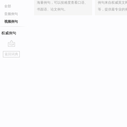
海量例句，可以按难度查看口语、
例句来自权威英文
全部
书面语、论文例句。
等，提供最专业的
音频例句
视频例句
权威例句
go
返回词典
top