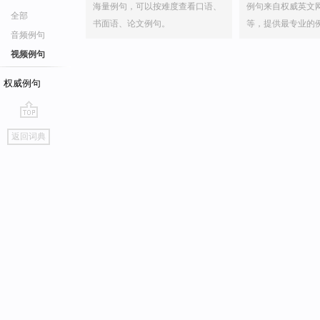
海量例句，可以按难度查看口语、
例句来自权威英文
全部
书面语、论文例句。
等，提供最专业的
音频例句
视频例句
权威例句
go
返回词典
top