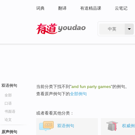
词典
翻译
有道精品课
云笔记
中英
有道 - 网易旗下搜索
双语例句
当前分类下找不到"
and fun party games
"的例句。
查看原声例句下的
全部例句
全部
口语
书面语
或者看看其他分类：
论文
双语例句
权威例
原声例句