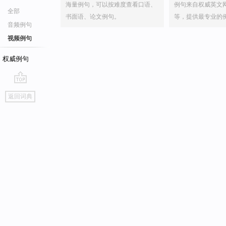
海量例句，可以按难度查看口语、
例句来自权威英文
全部
书面语、论文例句。
等，提供最专业的
音频例句
视频例句
权威例句
go
返回词典
top