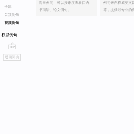
海量例句，可以按难度查看口语、
例句来自权威英文
全部
书面语、论文例句。
等，提供最专业的
音频例句
视频例句
权威例句
go
返回词典
top