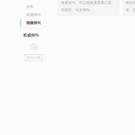
海量例句，可以按难度查看口语、
例句
全部
书面语、论文例句。
等，
音频例句
视频例句
权威例句
go
返回词典
top