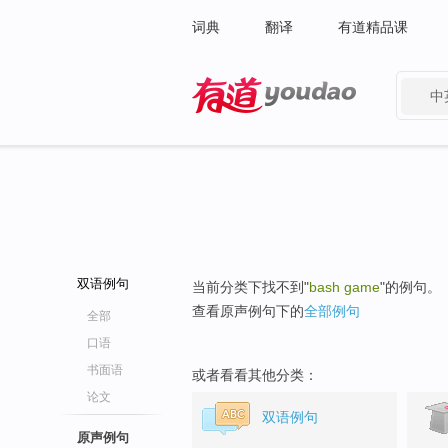
词典
翻译
有道精品课
中
有道 - 网易旗下搜索
双语例句
当前分类下找不到"
bash game
"的例句。
查看原声例句下的
全部例句
全部
口语
书面语
或者看看其他分类：
论文
双语例句
原声例句