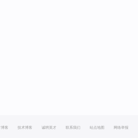
方博客
技术博客
诚聘英才
联系我们
站点地图
网络举报