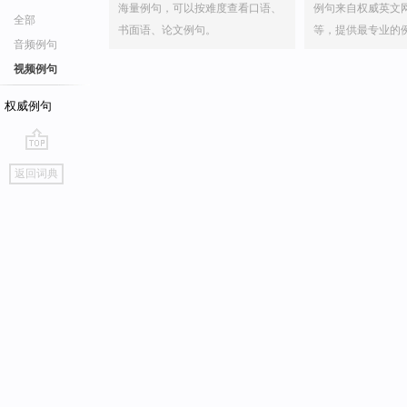
海量例句，可以按难度查看口语、
例句来自权威英文
全部
书面语、论文例句。
等，提供最专业的
音频例句
视频例句
权威例句
go
返回词典
top