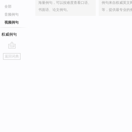
海量例句，可以按难度查看口语、
例句来自权威英文
全部
书面语、论文例句。
等，提供最专业的
音频例句
视频例句
权威例句
go
返回词典
top