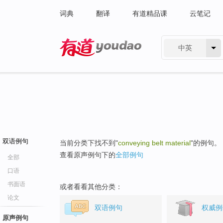
词典
翻译
有道精品课
云笔记
中英
有道 - 网易旗下搜索
双语例句
当前分类下找不到"
conveying belt material
"的例句。
查看原声例句下的
全部例句
全部
口语
书面语
或者看看其他分类：
论文
双语例句
权威例
原声例句