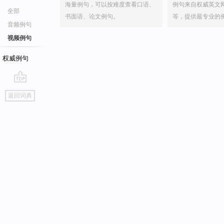
海量例句，可以按难度查看口语、
例句来自权威英文
全部
书面语、论文例句。
等，提供最专业的
音频例句
视频例句
权威例句
go
返回词典
top