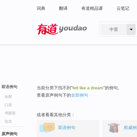
词典
翻译
有道精品课
云笔记
中英
有道 - 网易旗下搜索
双语例句
当前分类下找不到"
felt like a dream
"的例句。
查看原声例句下的
全部例句
全部
口语
书面语
或者看看其他分类：
论文
双语例句
权威例
原声例句