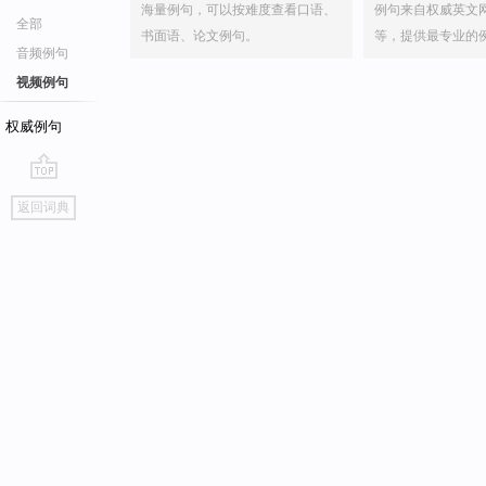
海量例句，可以按难度查看口语、
例句来自权威英文
全部
书面语、论文例句。
等，提供最专业的
音频例句
视频例句
权威例句
go
返回词典
top