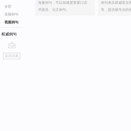
海量例句，可以按难度查看口语、
例句来自权威英文
全部
书面语、论文例句。
等，提供最专业的
音频例句
视频例句
权威例句
go
返回词典
top