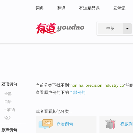
词典
翻译
有道精品课
云笔记
中英
有道 - 网易旗下搜索
双语例句
当前分类下找不到"
hon hai precision industry co
"的
查看原声例句下的
全部例句
全部
口语
书面语
或者看看其他分类：
论文
双语例句
权威例
原声例句