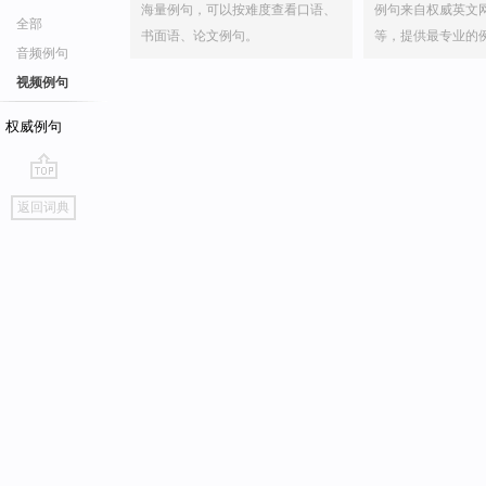
海量例句，可以按难度查看口语、
例句来自权威英文
全部
书面语、论文例句。
等，提供最专业的
音频例句
视频例句
权威例句
go
返回词典
top