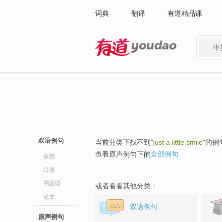
词典
翻译
有道精品课
中
有道 - 网易旗下搜索
双语例句
当前分类下找不到"
just a little smile
"的例
查看原声例句下的
全部例句
全部
口语
书面语
或者看看其他分类：
论文
双语例句
原声例句