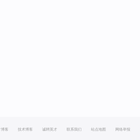
方博客
技术博客
诚聘英才
联系我们
站点地图
网络举报