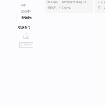
海量例句，可以按难度查看口语、
例句
全部
书面语、论文例句。
等，
音频例句
视频例句
权威例句
go
返回词典
top