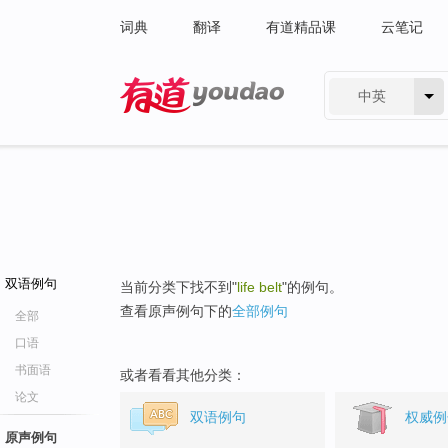
词典
翻译
有道精品课
云笔记
中英
有道 - 网易旗下搜索
双语例句
当前分类下找不到"
life belt
"的例句。
查看原声例句下的
全部例句
全部
口语
书面语
或者看看其他分类：
论文
双语例句
权威例
原声例句