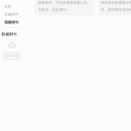
海量例句，可以按难度查看口语、
例句来自权威英文
全部
书面语、论文例句。
等，提供最专业的
音频例句
视频例句
权威例句
go
返回词典
top