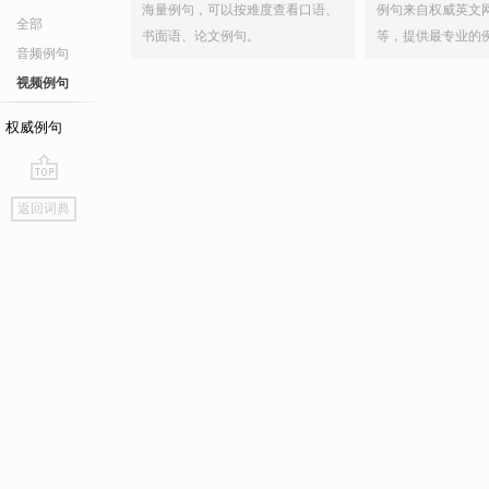
海量例句，可以按难度查看口语、
例句来自权威英文
全部
书面语、论文例句。
等，提供最专业的
音频例句
视频例句
权威例句
go
返回词典
top