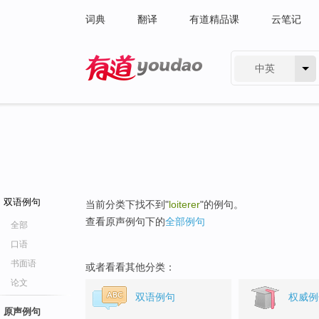
词典
翻译
有道精品课
云笔记
中英
有道 - 网易旗下搜索
双语例句
当前分类下找不到"
loiterer
"的例句。
查看原声例句下的
全部例句
全部
口语
书面语
或者看看其他分类：
论文
双语例句
权威例
原声例句