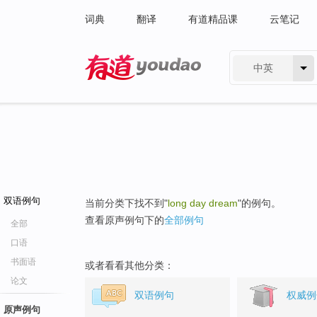
词典
翻译
有道精品课
云笔记
中英
有道 - 网易旗下搜索
双语例句
当前分类下找不到"
long day dream
"的例句。
查看原声例句下的
全部例句
全部
口语
书面语
或者看看其他分类：
论文
双语例句
权威例
原声例句