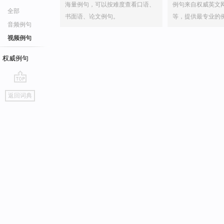
海量例句，可以按难度查看口语、
例句来自权威英文
全部
书面语、论文例句。
等，提供最专业的
音频例句
视频例句
权威例句
go
返回词典
top