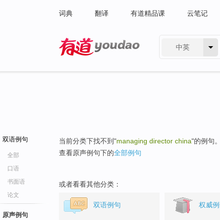
词典
翻译
有道精品课
云笔记
中英
有道 - 网易旗下搜索
双语例句
当前分类下找不到"
managing director china
"的例句
查看原声例句下的
全部例句
全部
口语
书面语
或者看看其他分类：
论文
双语例句
权威例
原声例句