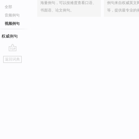
海量例句，可以按难度查看口语、
例句来自权威英文
全部
书面语、论文例句。
等，提供最专业的
音频例句
视频例句
权威例句
go
返回词典
top