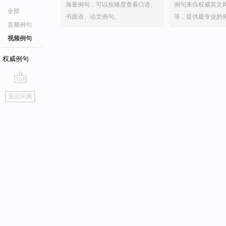
海量例句，可以按难度查看口语、
例句来自权威英文
全部
书面语、论文例句。
等，提供最专业的
音频例句
视频例句
权威例句
go
返回词典
top