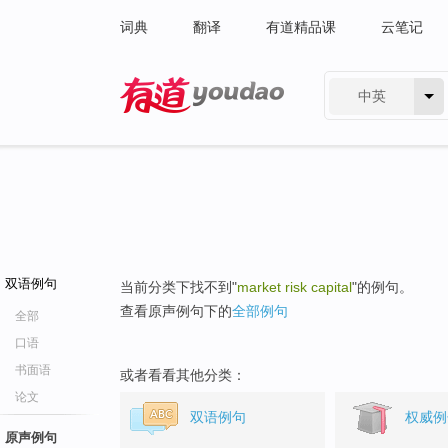
词典
翻译
有道精品课
云笔记
中英
有道 - 网易旗下搜索
双语例句
当前分类下找不到"
market risk capital
"的例句。
查看原声例句下的
全部例句
全部
口语
书面语
或者看看其他分类：
论文
双语例句
权威例
原声例句