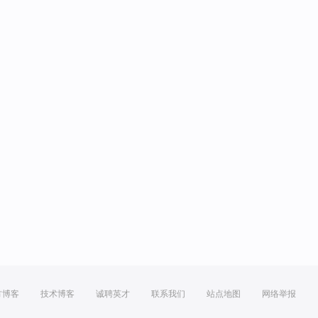
方博客
技术博客
诚聘英才
联系我们
站点地图
网络举报