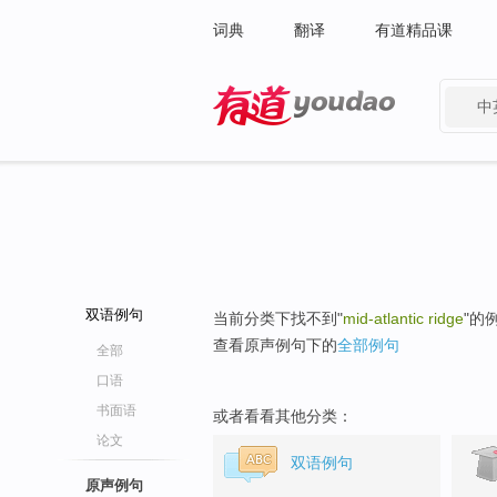
词典
翻译
有道精品课
中
有道 - 网易旗下搜索
双语例句
当前分类下找不到"
mid-atlantic ridge
"的
查看原声例句下的
全部例句
全部
口语
书面语
或者看看其他分类：
论文
双语例句
原声例句