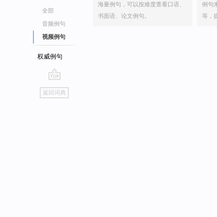
海量例句，可以按难度查看口语、
例句
全部
书面语、论文例句。
等，
音频例句
视频例句
权威例句
go
返回词典
top