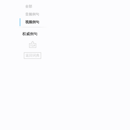
全部
音频例句
视频例句
权威例句
go
返回词典
top