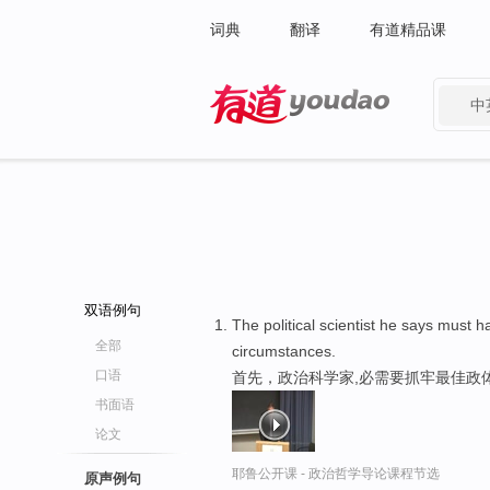
词典
翻译
有道精品课
中
有道 - 网易旗下搜索
双语例句
The political scientist he says must 
全部
circumstances.
口语
首先，政治科学家,必需要抓牢最佳政
书面语
论文
耶鲁公开课 - 政治哲学导论课程节选
原声例句