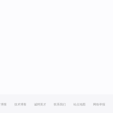
方博客
技术博客
诚聘英才
联系我们
站点地图
网络举报